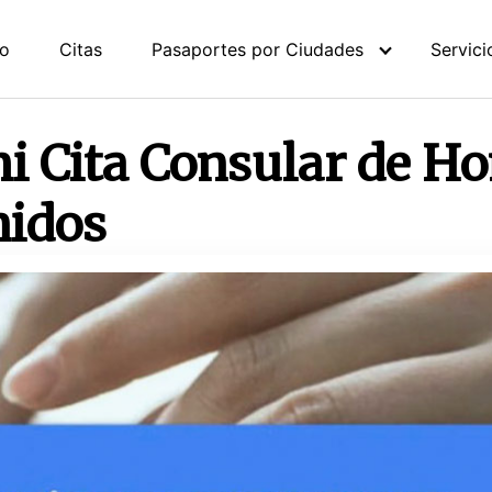
io
Citas
Pasaportes por Ciudades
Servici
i Cita Consular de H
nidos