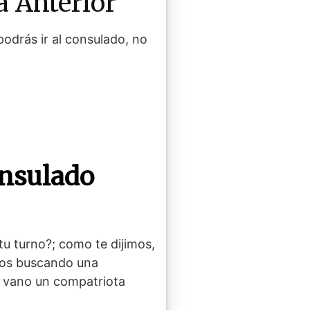
a Anterior
podrás ir al consulado, no
onsulado
tu turno?; como te dijimos,
ños buscando una
n vano un compatriota