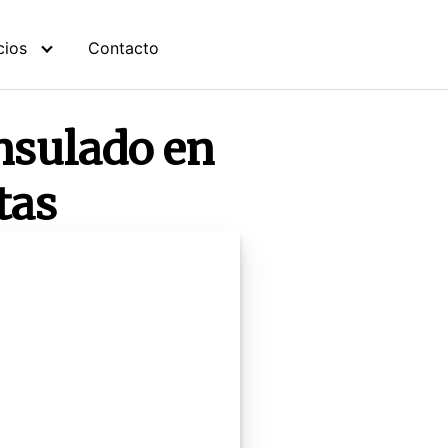
cios
Contacto
nsulado en
tas