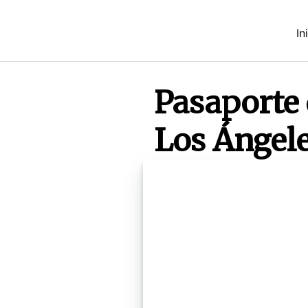
Saltar
al
In
contenido
Pasaporte 
Los Ángele