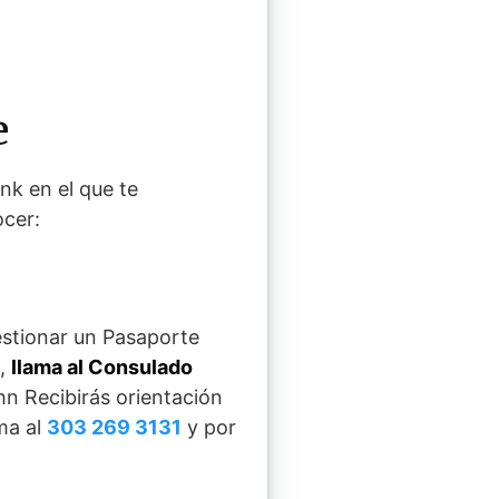
e
nk en el que te
ocer:
estionar un Pasaporte
e,
llama al Consulado
hn Recibirás orientación
ma al
303 269 3131
y por