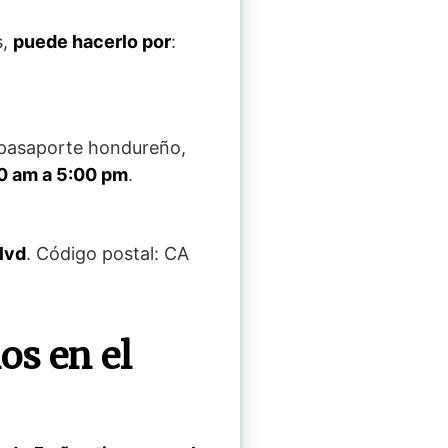
s,
puede hacerlo por
:
e pasaporte hondureño,
00 am a 5:00 pm
.
lvd
. Código postal: CA
os en el