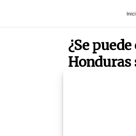
Saltar
al
Inic
contenido
¿Se puede 
Honduras 