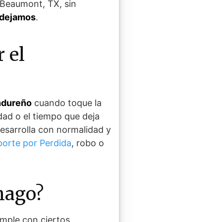
 Beaumont, TX, sin
e dejamos
.
r el
ndureño
cuando toque la
dad o el tiempo que deja
esarrolla con normalidad y
orte por Perdida
, robo o
hago?
mple con ciertos