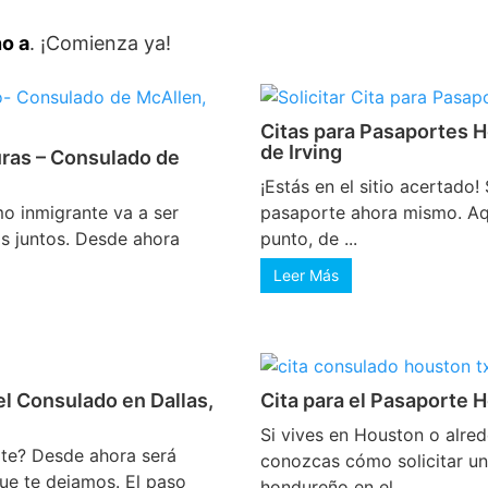
no a
. ¡Comienza ya!
Citas para Pasaportes 
de Irving
ras – Consulado de
¡Estás en el sitio acertado! 
o inmigrante va a ser
pasaporte ahora mismo. Aq
s juntos. Desde ahora
punto, de ...
Leer Más
l Consulado en Dallas,
Cita para el Pasaporte
Si vives en Houston o alre
rte? Desde ahora será
conozcas cómo solicitar un
que te dejamos. El paso
hondureño en el ...