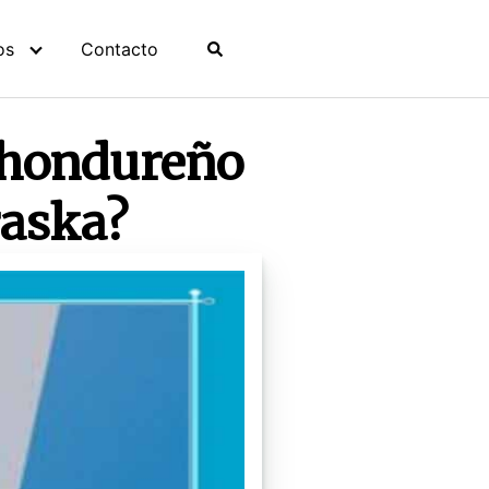
os
Contacto
 hondureño
raska?