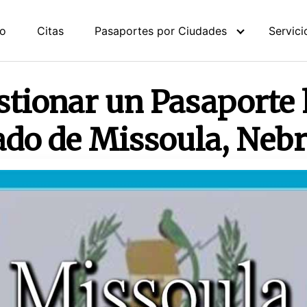
io
Citas
Pasaportes por Ciudades
Servici
stionar un Pasaporte
ado de Missoula, Neb