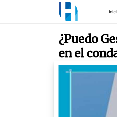
Saltar
al
Inic
contenido
¿Puedo Ge
en el cond