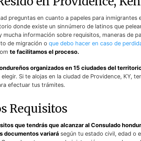
Resido en Providence, Ke
dad preguntas en cuanto a papeles para inmigrantes e
itorio donde existe un sinnúmero de latinos que pelea
hay mucha información sobre requisitos, maneras de p
to de migración o
que debo hacer en caso de perdid
.com
te facilitamos el proceso.
ndureños organizados en 15 ciudades del territori
legir. Si te alojas en la ciudad de Providence, KY, ten
a efectuar tus trámites.
os Requisitos
isitos que tendrás que alcanzar al Consulado hondu
os documentos variará
según tu estado civil, edad o e