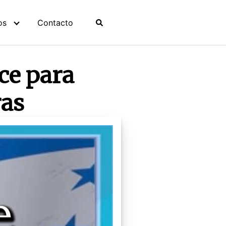
os
Contacto
ce para
ras