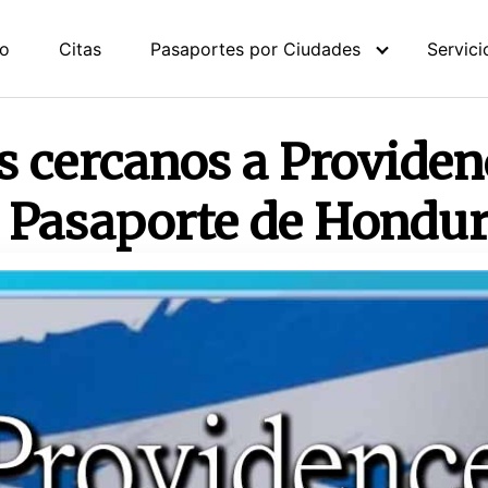
io
Citas
Pasaportes por Ciudades
Servici
 cercanos a Providen
l Pasaporte de Hondu