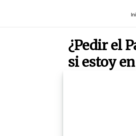
Saltar
al
In
contenido
¿Pedir el 
si estoy e